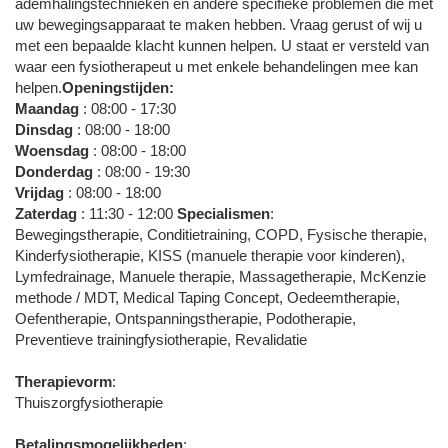
ademhalingstechnieken en andere specifieke problemen die met
uw bewegingsapparaat te maken hebben. Vraag gerust of wij u
met een bepaalde klacht kunnen helpen. U staat er versteld van
waar een fysiotherapeut u met enkele behandelingen mee kan
helpen.
Openingstijden:
Maandag
: 08:00 - 17:30
Dinsdag
: 08:00 - 18:00
Woensdag
: 08:00 - 18:00
Donderdag
: 08:00 - 19:30
Vrijdag
: 08:00 - 18:00
Zaterdag
: 11:30 - 12:00
Specialismen
:
Bewegingstherapie, Conditietraining, COPD, Fysische therapie,
Kinderfysiotherapie, KISS (manuele therapie voor kinderen),
Lymfedrainage, Manuele therapie, Massagetherapie, McKenzie
methode / MDT, Medical Taping Concept, Oedeemtherapie,
Oefentherapie, Ontspanningstherapie, Podotherapie,
Preventieve trainingfysiotherapie, Revalidatie
Therapievorm
:
Thuiszorgfysiotherapie
Betalingsmogelijkheden
: