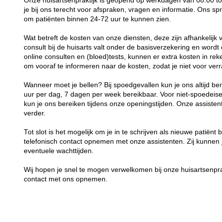
Onze huisartsenpraktijk is geopend op werkdagen van 08:00 tot
je bij ons terecht voor afspraken, vragen en informatie. Ons sp
om patiënten binnen 24-72 uur te kunnen zien.
Wat betreft de kosten van onze diensten, deze zijn afhankelijk 
consult bij de huisarts valt onder de basisverzekering en word
online consulten en (bloed)tests, kunnen er extra kosten in rek
om vooraf te informeren naar de kosten, zodat je niet voor ver
Wanneer moet je bellen? Bij spoedgevallen kun je ons altijd 
uur per dag, 7 dagen per week bereikbaar. Voor niet-spoedei
kun je ons bereiken tijdens onze openingstijden. Onze assisten
verder.
Tot slot is het mogelijk om je in te schrijven als nieuwe patiënt 
telefonisch contact opnemen met onze assistenten. Zij kunnen 
eventuele wachttijden.
Wij hopen je snel te mogen verwelkomen bij onze huisartsenprak
contact met ons opnemen.