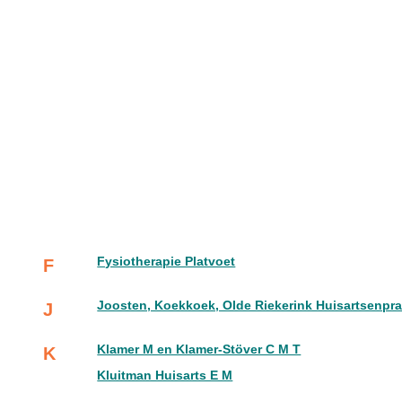
Fysiotherapie Platvoet
F
Joosten, Koekkoek, Olde Riekerink Huisartsenpra
J
Klamer M en Klamer-Stöver C M T
K
Kluitman Huisarts E M