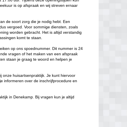
 17:00 uur. Tijdens deze openingstijden kun
reekuur is op afspraak en wij streven ernaar
van de soort zorg die je nodig hebt. Een
t dus vergoed. Voor sommige diensten, zoals
ening worden gebracht. Het is altijd verstandig
rassingen komt te staan.
bereiken op ons spoednummer. Dit nummer is 24
sende vragen of het maken van een afspraak
ten staan je graag te woord en helpen je
bij onze huisartsenpraktijk. Je kunt hiervoor
je informeren over de inschrijfprocedure en
tijk in Denekamp. Bij vragen kun je altijd