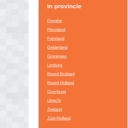
In provincie
Drenthe
Flevoland
Friesland
Gelderland
Groningen
Limburg
Noord-Brabant
Noord-Holland
Overijssel
Utrecht
Zeeland
Zuid-Holland