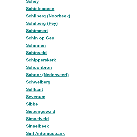
Schey
Schietecoven
Schilberg (Noorbeek)
Schilberg (Pey)
Schimmert
Schin op Geul
Schinnen
Schinveld
Schipperskerk
Schoonbron
Schoor (Nederweert)
Schweiberg
Selfkant
Sevenum
Sibbe
Siebengewald
Simpelveld
Sinselbeek
Sint Antoniusbank