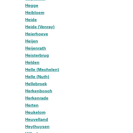
Hegge
Heibloem
Heide
Heide (Venray)
Heierhoeve
Heijen
Heijenrath
Heisterbrug
Helden
Helle (Mechelen)
Helle (Nuth)
Hellebroek
Herkenbosch
Herkenrade
Herten
Heukelom
Heuvelland
Heythuysen