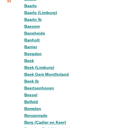
B
Baarlo
Baarlo (Limburg)
Baarlo lb
Baexem
Baneheide
Banholt
Barrier
Beegden
Beek
Beek (Limburg)
Beek Gem Montferland
Beek lb
Beertsenhoven
Beesel
Belfeld
Bemelen
Benzenrade
Berg (Cadier en Keer)