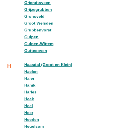
Griendtsveen
Grijzegrubben
Gronsveld
Groot Welsden
Grubbenvorst
Gulpen
Gulpen-Wittem
Guttecoven
Haasdal (Groot en Klein)
H
Haelen
Haler
Hanik
Harles
Heek
Heel
Heer
Heerlen
Hegelsom