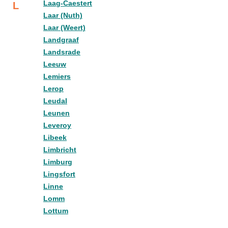
Laag-Caestert
L
Laar (Nuth)
Laar (Weert)
Landgraaf
Landsrade
Leeuw
Lemiers
Lerop
Leudal
Leunen
Leveroy
Libeek
Limbricht
Limburg
Lingsfort
Linne
Lomm
Lottum