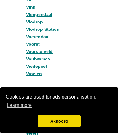
Vink
Vlengendaal
Vlodrop
Vlodrop-Station
Voerendaal
Voorst
Voorsterveld
Voulwames
Vredepeel
Vroelen
Waalbroek
W
Wahlwiller
Cookies are used for ads personalisation.
Walem
Learn more
Wanssum
Waterop
Akkoord
Waterval
Weert