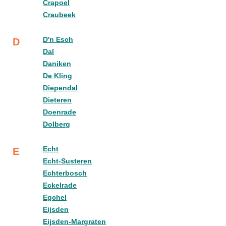
Crapoel
Craubeek
D'n Esch
D
Dal
Daniken
De Kling
Diependal
Dieteren
Doenrade
Dolberg
Echt
E
Echt-Susteren
Echterbosch
Eckelrade
Egchel
Eijsden
Eijsden-Margraten