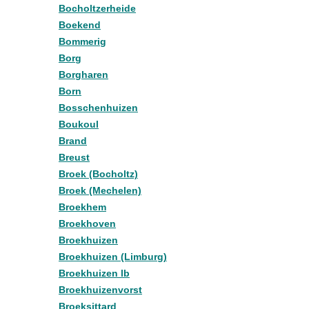
Bocholtzerheide
Boekend
Bommerig
Borg
Borgharen
Born
Bosschenhuizen
Boukoul
Brand
Breust
Broek (Bocholtz)
Broek (Mechelen)
Broekhem
Broekhoven
Broekhuizen
Broekhuizen (Limburg)
Broekhuizen lb
Broekhuizenvorst
Broeksittard