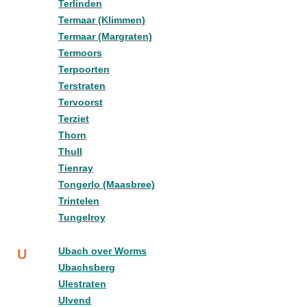
Terlinden
Termaar (Klimmen)
Termaar (Margraten)
Termoors
Terpoorten
Terstraten
Tervoorst
Terziet
Thorn
Thull
Tienray
Tongerlo (Maasbree)
Trintelen
Tungelroy
Ubach over Worms
U
Ubachsberg
Ulestraten
Ulvend