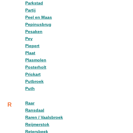
Parkstad
Partij
Peel en Maas
Pepinusbrug
Pesaken
Pey
Piepert
Plaat
Plasmolen
Posterholt
Prickart
Putbroek
Puth
Raar
R
Ransdaal
Raren / Vaalsbroek
Reijmerstok
Retersbeek