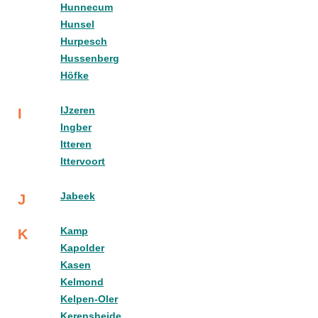
Hunnecum
Hunsel
Hurpesch
Hussenberg
Höfke
IJzeren
I
Ingber
Itteren
Ittervoort
Jabeek
J
Kamp
K
Kapolder
Kasen
Kelmond
Kelpen-Oler
Kerensheide