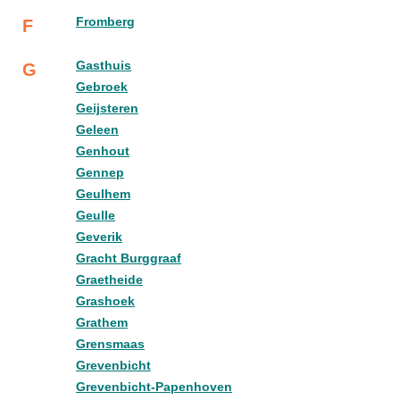
Fromberg
F
Gasthuis
G
Gebroek
Geijsteren
Geleen
Genhout
Gennep
Geulhem
Geulle
Geverik
Gracht Burggraaf
Graetheide
Grashoek
Grathem
Grensmaas
Grevenbicht
Grevenbicht-Papenhoven