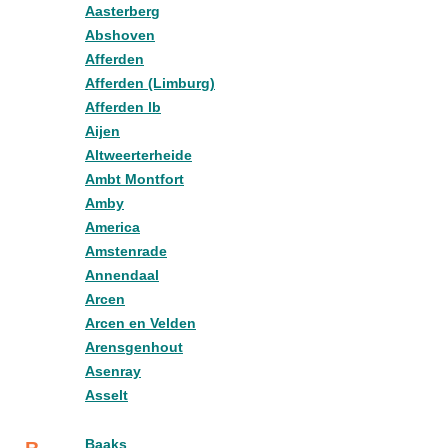
Aasterberg
Abshoven
Afferden
Afferden (Limburg)
Afferden lb
Aijen
Altweerterheide
Ambt Montfort
Amby
America
Amstenrade
Annendaal
Arcen
Arcen en Velden
Arensgenhout
Asenray
Asselt
Baaks