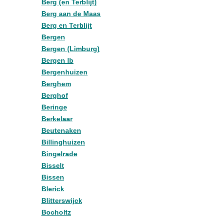
Berg (en Terblijt)
Berg aan de Maas
Berg en Terblijt
Bergen
Bergen (Limburg)
Bergen lb
Bergenhuizen
Berghem
Berghof
Beringe
Berkelaar
Beutenaken
Billinghuizen
Bingelrade
Bisselt
Bissen
Blerick
Blitterswijck
Bocholtz