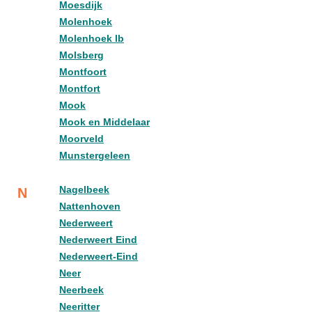
Moesdijk
Molenhoek
Molenhoek lb
Molsberg
Montfoort
Montfort
Mook
Mook en Middelaar
Moorveld
Munstergeleen
Nagelbeek
N
Nattenhoven
Nederweert
Nederweert Eind
Nederweert-Eind
Neer
Neerbeek
Neeritter