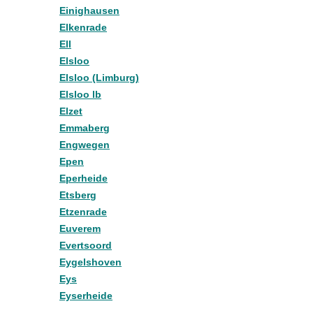
Einighausen
Elkenrade
Ell
Elsloo
Elsloo (Limburg)
Elsloo lb
Elzet
Emmaberg
Engwegen
Epen
Eperheide
Etsberg
Etzenrade
Euverem
Evertsoord
Eygelshoven
Eys
Eyserheide