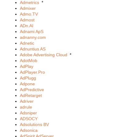
Admetrics
*
Admixer
Admo.TV
Admost
ADn.AI
Adnami ApS
adnanny.com
Adnetic
Adnuntius AS
Adobe Advertising Cloud
*
AdotMob
AdPlay
AdPlayer.Pro
AdPlugg
Adpone
AdPredictive
AdRetarget
Adriver
adrule
Adsniper
ADSOCY
Adsolutions BV
Adsonica
AdSpirit AdServer