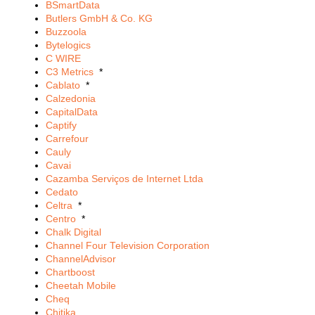
BSmartData
Butlers GmbH & Co. KG
Buzzoola
Bytelogics
C WIRE
C3 Metrics
*
Cablato
*
Calzedonia
CapitalData
Captify
Carrefour
Cauly
Cavai
Cazamba Serviços de Internet Ltda
Cedato
Celtra
*
Centro
*
Chalk Digital
Channel Four Television Corporation
ChannelAdvisor
Chartboost
Cheetah Mobile
Cheq
Chitika