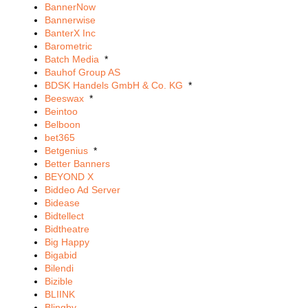
BannerNow
Bannerwise
BanterX Inc
Barometric
Batch Media
*
Bauhof Group AS
BDSK Handels GmbH & Co. KG
*
Beeswax
*
Beintoo
Belboon
bet365
Betgenius
*
Better Banners
BEYOND X
Biddeo Ad Server
Bidease
Bidtellect
Bidtheatre
Big Happy
Bigabid
Bilendi
Bizible
BLIINK
Blingby