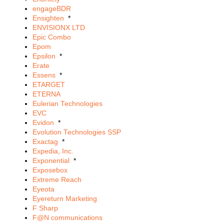
engageBDR
Ensighten
*
ENVISIONX LTD
Epic Combo
Epom
Epsilon
*
Erate
Essens
*
ETARGET
ETERNA
Eulerian Technologies
EVC
Evidon
*
Evolution Technologies SSP
Exactag
*
Expedia, Inc.
Exponential
*
Exposebox
Extreme Reach
Eyeota
Eyereturn Marketing
F Sharp
F@N communications