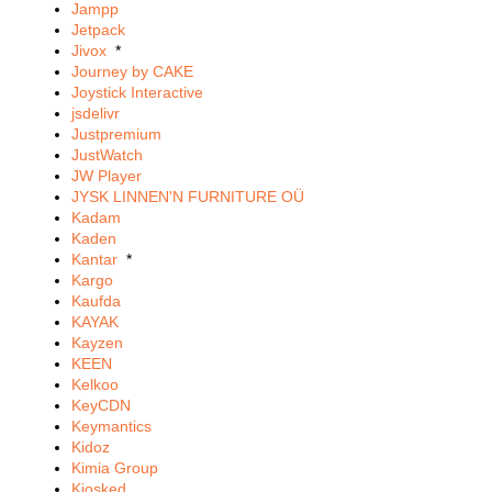
Jampp
Jetpack
Jivox
*
Journey by CAKE
Joystick Interactive
jsdelivr
Justpremium
JustWatch
JW Player
JYSK LINNEN'N FURNITURE OÜ
Kadam
Kaden
Kantar
*
Kargo
Kaufda
KAYAK
Kayzen
KEEN
Kelkoo
KeyCDN
Keymantics
Kidoz
Kimia Group
Kiosked