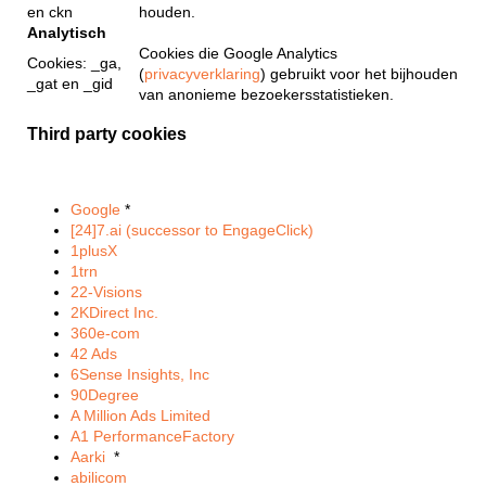
en ckn
houden.
Analytisch
Cookies die Google Analytics
Cookies: _ga,
(
privacyverklaring
) gebruikt voor het bijhouden
_gat en _gid
van anonieme bezoekersstatistieken.
Third party cookies
Google
*
[24]7.ai (successor to EngageClick)
1plusX
1trn
22-Visions
2KDirect Inc.
360e-com
42 Ads
6Sense Insights, Inc
90Degree
A Million Ads Limited
A1 PerformanceFactory
Aarki
*
abilicom