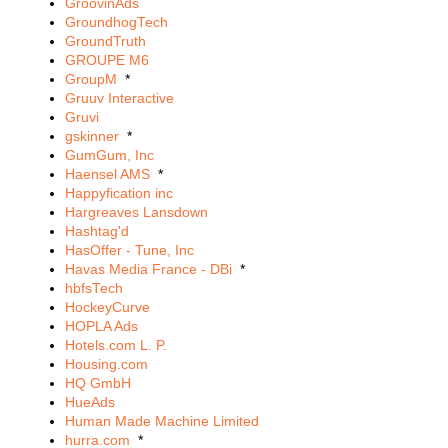
GroovinAds
GroundhogTech
GroundTruth
GROUPE M6
GroupM
*
Gruuv Interactive
Gruvi
gskinner
*
GumGum, Inc
Haensel AMS
*
Happyfication inc
Hargreaves Lansdown
Hashtag'd
HasOffer - Tune, Inc
Havas Media France - DBi
*
hbfsTech
HockeyCurve
HOPLA Ads
Hotels.com L. P.
Housing.com
HQ GmbH
HueAds
Human Made Machine Limited
hurra.com
*