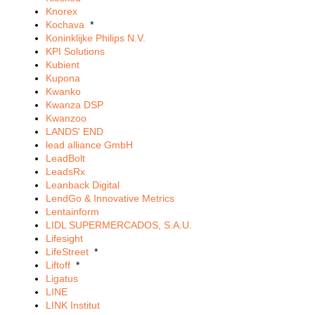
Knorex
Kochava
*
Koninklijke Philips N.V.
KPI Solutions
Kubient
Kupona
Kwanko
Kwanza DSP
Kwanzoo
LANDS' END
lead alliance GmbH
LeadBolt
LeadsRx
Leanback Digital
LendGo & Innovative Metrics
Lentainform
LIDL SUPERMERCADOS, S.A.U.
Lifesight
LifeStreet
*
Liftoff
*
Ligatus
LINE
LINK Institut