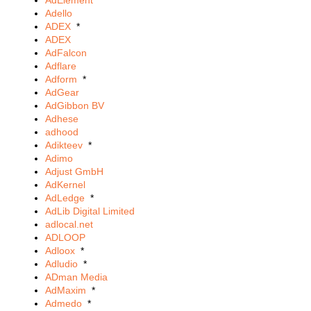
AdElement
Adello
ADEX
*
ADEX
AdFalcon
Adflare
Adform
*
AdGear
AdGibbon BV
Adhese
adhood
Adikteev
*
Adimo
Adjust GmbH
AdKernel
AdLedge
*
AdLib Digital Limited
adlocal.net
ADLOOP
Adloox
*
Adludio
*
ADman Media
AdMaxim
*
Admedo
*