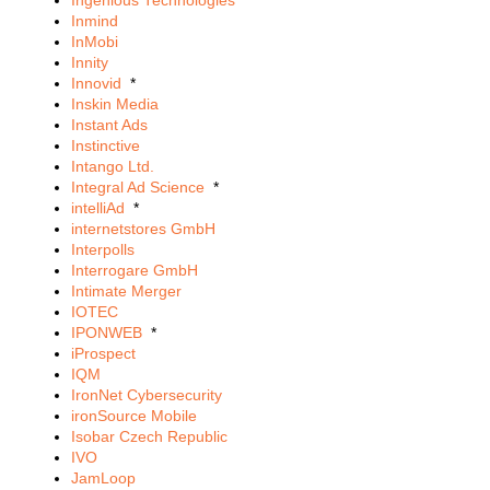
Ingenious Technologies
Inmind
InMobi
Innity
Innovid
*
Inskin Media
Instant Ads
Instinctive
Intango Ltd.
Integral Ad Science
*
intelliAd
*
internetstores GmbH
Interpolls
Interrogare GmbH
Intimate Merger
IOTEC
IPONWEB
*
iProspect
IQM
IronNet Cybersecurity
ironSource Mobile
Isobar Czech Republic
IVO
JamLoop