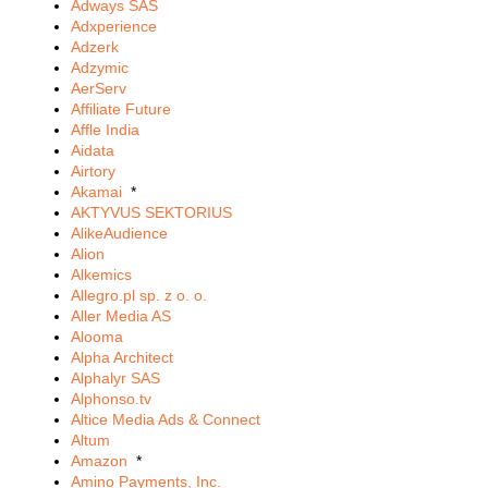
Adways SAS
Adxperience
Adzerk
Adzymic
AerServ
Affiliate Future
Affle India
Aidata
Airtory
Akamai
*
AKTYVUS SEKTORIUS
AlikeAudience
Alion
Alkemics
Allegro.pl sp. z o. o.
Aller Media AS
Alooma
Alpha Architect
Alphalyr SAS
Alphonso.tv
Altice Media Ads & Connect
Altum
Amazon
*
Amino Payments, Inc.