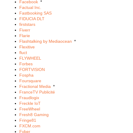
Facebook
*
Factual Inc.
Fastbooking SAS
FIDUCIA DLT
firststars
Fiverr
Flarie
Flashtalking by Mediaocean
*
Flexitive
fluct
FLYWHEEL
Forbes
FORTVISION
Fospha
Foursquare
Fractional Media
*
FranceTV Publicité
Fraudlogix
Freckle IoT
FreeWheel
Fresh8 Gaming
Fringe81
FXCM.com
Fyber