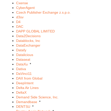
Cxense
CyberAgent
Czech Publisher Exchange z.s.p.o.
d3sv
D4
DAC
DAPP GLOBAL LIMITED
Data2Decisions
Datablocks, Inc
DataExchanger
Datafy
Datalicious
Dataseat
DataXu
*
Dativa
DaVinci11
DAX from Global
DeepIntent
Delta Air Lines
DeltaX
Demand Side Science, Inc.
Demandbase
*
DENTSU
*