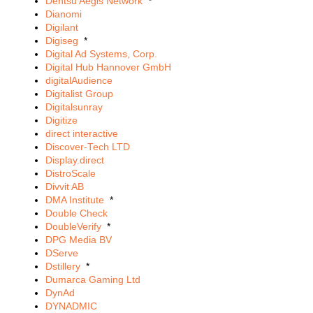
Dentsu Aegis Network
*
Dianomi
Digilant
Digiseg
*
Digital Ad Systems, Corp.
Digital Hub Hannover GmbH
digitalAudience
Digitalist Group
Digitalsunray
Digitize
direct interactive
Discover-Tech LTD
Display.direct
DistroScale
Divvit AB
DMA Institute
*
Double Check
DoubleVerify
*
DPG Media BV
DServe
Dstillery
*
Dumarca Gaming Ltd
DynAd
DYNADMIC