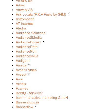
Art of Click
Artsai
Artworx AS
Ask Locala (F.K.A Fusio by S4M)
*
Astromotion
AT Internet
Atedra
Audience Solutions
Audience2Media
AudienceProject
*
AudienceRate
AudienceRun
Audiencevalue
Audigent
Aunica
*
Avantis Video
Avocet
*
Awin
Axonix
Azameo
B2BIQ - AdServer
bam! Interactive marketing GmbH
Bannercloud.io
Bannerflow
*