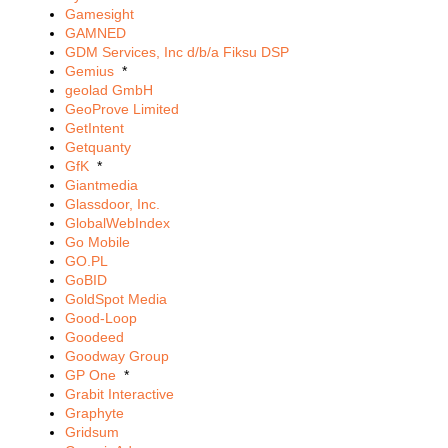
Gamesight
GAMNED
GDM Services, Inc d/b/a Fiksu DSP
Gemius
*
geolad GmbH
GeoProve Limited
GetIntent
Getquanty
GfK
*
Giantmedia
Glassdoor, Inc.
GlobalWebIndex
Go Mobile
GO.PL
GoBID
GoldSpot Media
Good-Loop
Goodeed
Goodway Group
GP One
*
Grabit Interactive
Graphyte
Gridsum