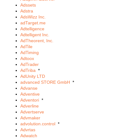
Adssets
Adstra
AdsWizz Inc.
adTarget.me
Adtelligence
Adtelligent Inc.
AdTheorent, Inc.
AdTile
AdTiming
Adtoox
AdTrader
AdTriba
*
AdUnity LTD
advanced STORE GmbH
*
Advanse
Adventive
Adventori
*
Adverline
Advertserve
Advmaker
advolution.control
*
Advrtas
Adwatch