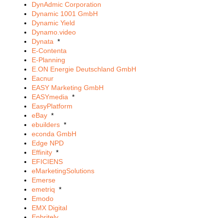
DynAdmic Corporation
Dynamic 1001 GmbH
Dynamic Yield
Dynamo.video
Dynata
*
E-Contenta
E-Planning
E.ON Energie Deutschland GmbH
Eacnur
EASY Marketing GmbH
EASYmedia
*
EasyPlatform
eBay
*
ebuilders
*
econda GmbH
Edge NPD
Effinity
*
EFICIENS
eMarketingSolutions
Emerse
emetriq
*
Emodo
EMX Digital
Enbritely