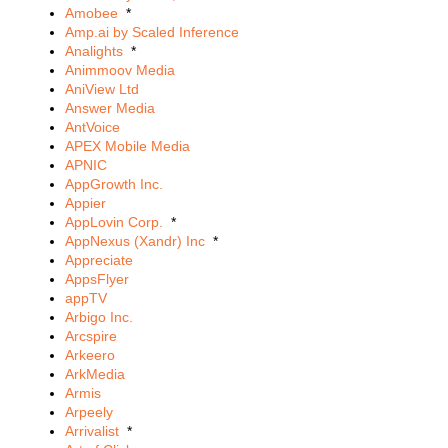
Amobee
*
Amp.ai by Scaled Inference
Analights
*
Animmoov Media
AniView Ltd
Answer Media
AntVoice
APEX Mobile Media
APNIC
AppGrowth Inc.
Appier
AppLovin Corp.
*
AppNexus (Xandr) Inc
*
Appreciate
AppsFlyer
appTV
Arbigo Inc.
Arcspire
Arkeero
ArkMedia
Armis
Arpeely
Arrivalist
*