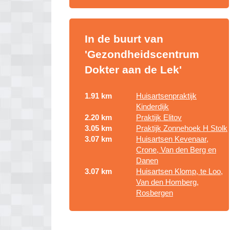
In de buurt van
'Gezondheidscentrum
Dokter aan de Lek'
1.91 km
Huisartsenpraktijk
Kinderdijk
2.20 km
Praktijk Elitov
3.05 km
Praktijk Zonnehoek H Stolk
3.07 km
Huisartsen Kevenaar,
Crone, Van den Berg en
Danen
3.07 km
Huisartsen Klomp, te Loo,
Van den Homberg,
Rosbergen