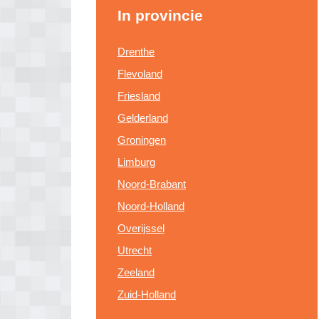
In provincie
Drenthe
Flevoland
Friesland
Gelderland
Groningen
Limburg
Noord-Brabant
Noord-Holland
Overijssel
Utrecht
Zeeland
Zuid-Holland