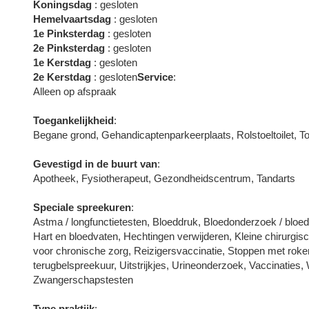
Koningsdag
: gesloten
Hemelvaartsdag
: gesloten
1e Pinksterdag
: gesloten
2e Pinksterdag
: gesloten
1e Kerstdag
: gesloten
2e Kerstdag
: gesloten
Service
:
Alleen op afspraak
Toegankelijkheid
:
Begane grond, Gehandicaptenparkeerplaats, Rolstoeltoilet, To
Gevestigd in de buurt van
:
Apotheek, Fysiotherapeut, Gezondheidscentrum, Tandarts
Speciale spreekuren
:
Astma / longfunctietesten, Bloeddruk, Bloedonderzoek / bloe
Hart en bloedvaten, Hechtingen verwijderen, Kleine chirurgisc
voor chronische zorg, Reizigersvaccinatie, Stoppen met roken
terugbelspreekuur, Uitstrijkjes, Urineonderzoek, Vaccinaties
Zwangerschapstesten
Type praktijk
: