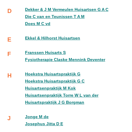
Dekker & J M Vermeulen Huisartsen G A C
D
Die C van en Teunissen T A M
Does M C vd
Ekkel & Hilhorst Huisartsen
E
Franssen Huisarts S
F
Fysiotherapie Claske Mennink Deventer
Hoekstra Huisartspraktijk G
H
Hoekstra Huisartspraktijk G C
Huisartsenpraktijk M Kok
Huisartsenpraktijk Torre W L van der
Huisartspraktijk J G Borgman
Jonge M de
J
Josephus Jitta D E