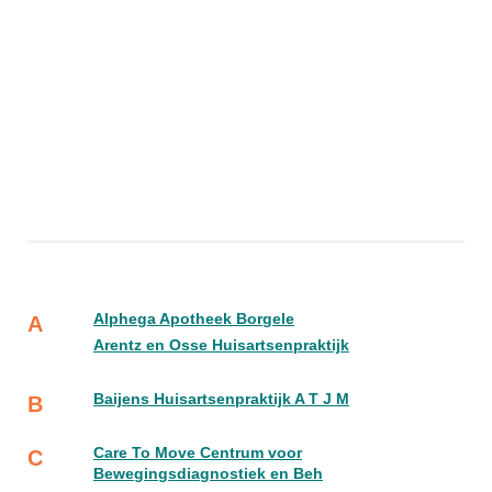
Alphega Apotheek Borgele
A
Arentz en Osse Huisartsenpraktijk
Baijens Huisartsenpraktijk A T J M
B
Care To Move Centrum voor
C
Bewegingsdiagnostiek en Beh