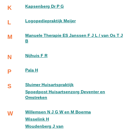
Kapsenberg Dr P G
K
Logopediepraktijk Meijer
L
Manuele Therapie ES Janssen F J L / van Os T J
M
B
Nijhuis F R
N
Pala H
P
Sluimer Huisartspraktijk
S
Spoedpost Huisartsenzorg Deventer en
Omstreken
Willemsen N J G W en M Boerma
W
Wisselink H
Woudenberg J van