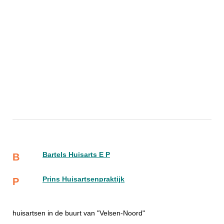
Bartels Huisarts E P
B
Prins Huisartsenpraktijk
P
huisartsen in de buurt van "Velsen-Noord"