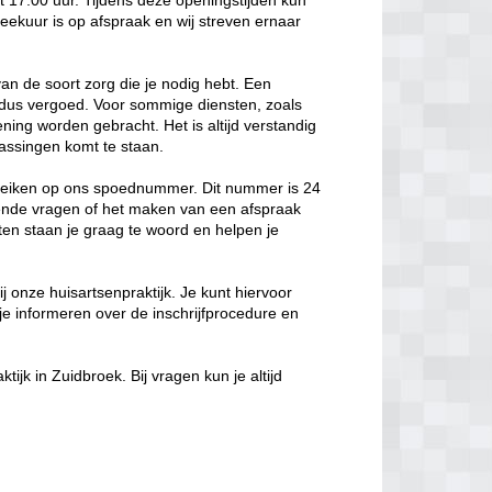
 17:00 uur. Tijdens deze openingstijden kun
reekuur is op afspraak en wij streven ernaar
van de soort zorg die je nodig hebt. Een
t dus vergoed. Voor sommige diensten, zoals
ening worden gebracht. Het is altijd verstandig
rassingen komt te staan.
bereiken op ons spoednummer. Dit nummer is 24
sende vragen of het maken van een afspraak
ten staan je graag te woord en helpen je
bij onze huisartsenpraktijk. Je kunt hiervoor
je informeren over de inschrijfprocedure en
ijk in Zuidbroek. Bij vragen kun je altijd