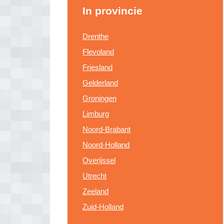
In provincie
Drenthe
Flevoland
Friesland
Gelderland
Groningen
Limburg
Noord-Brabant
Noord-Holland
Overijssel
Utrecht
Zeeland
Zuid-Holland