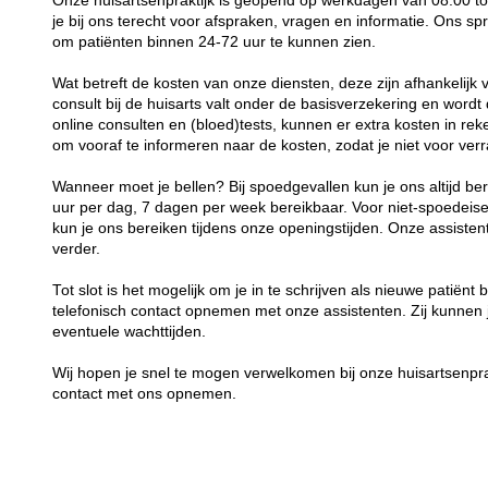
Onze huisartsenpraktijk is geopend op werkdagen van 08:00 tot
je bij ons terecht voor afspraken, vragen en informatie. Ons sp
om patiënten binnen 24-72 uur te kunnen zien.
Wat betreft de kosten van onze diensten, deze zijn afhankelijk 
consult bij de huisarts valt onder de basisverzekering en word
online consulten en (bloed)tests, kunnen er extra kosten in rek
om vooraf te informeren naar de kosten, zodat je niet voor ver
Wanneer moet je bellen? Bij spoedgevallen kun je ons altijd 
uur per dag, 7 dagen per week bereikbaar. Voor niet-spoedei
kun je ons bereiken tijdens onze openingstijden. Onze assisten
verder.
Tot slot is het mogelijk om je in te schrijven als nieuwe patiënt 
telefonisch contact opnemen met onze assistenten. Zij kunnen 
eventuele wachttijden.
Wij hopen je snel te mogen verwelkomen bij onze huisartsenprakt
contact met ons opnemen.